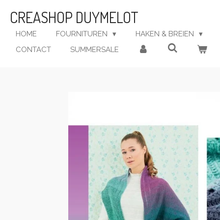
Ga
CREASHOP DUYMELOT
direct
naar
HOME
FOURNITUREN
HAKEN & BREIEN
de
CONTACT
SUMMERSALE
hoofdinhoud