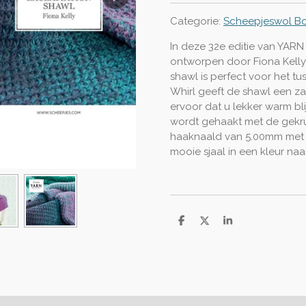
Categorie:
Scheepjeswol B
In deze 32e editie van YARN
ontworpen door Fiona Kelly
shawl is perfect voor het t
Whirl geeft de shawl een z
ervoor dat u lekker warm blijf
wordt gehaakt met de gekru
haaknaald van 5.00mm met e
mooie sjaal in een kleur naa
D
D
S
e
e
h
l
e
a
e
l
r
n
e