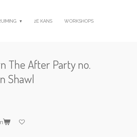
RUIMING
2E KANS
WORKSHOPS
n The After Party no.
on Shawl
en