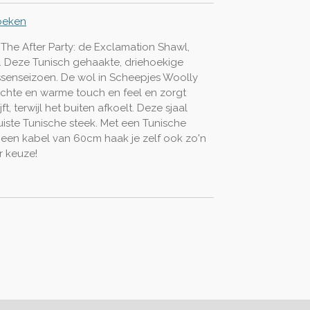
oeken
 The After Party: de Exclamation Shawl,
. Deze Tunisch gehaakte, driehoekige
ussenseizoen. De wol in Scheepjes Woolly
achte en warme touch en feel en zorgt
t, terwijl het buiten afkoelt. Deze sjaal
iste Tunische steek. Met een Tunische
en kabel van 60cm haak je zelf ook zo'n
r keuze!