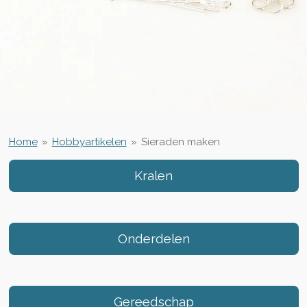
Home
»
Hobbyartikelen
»
Sieraden maken
Kralen
Onderdelen
Gereedschap