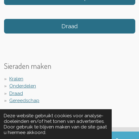
Draad
Sieraden maken
Kralen
Onderdelen
Draad
Gereedschap
Deze website gebruikt cookies voor analyse-
doeleinden en/of het tonen van advertenties.
Door gebruik te blijven maken van de site gaat
u hiermee akkoord.