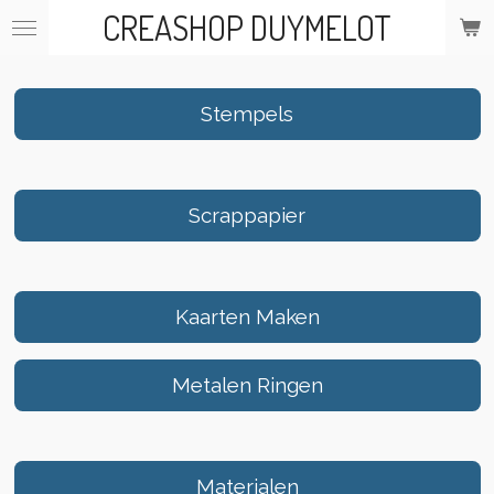
CREASHOP DUYMELOT
Ga
direct
naar
de
Stempels
hoofdinhoud
Scrappapier
Kaarten Maken
Metalen Ringen
Materialen