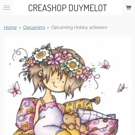
CREASHOP DUYMELOT
Ga
direct
naar
de
Home
»
Opruiming
»
Opruiming Hobby artikelen
hoofdinhoud