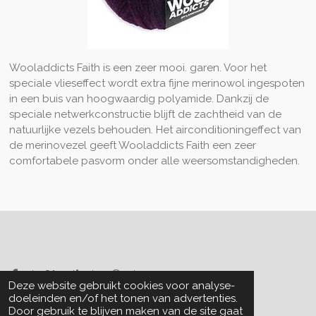
Wooladdicts Faith is een zeer mooi. garen. Voor het
speciale vlieseffect wordt extra fijne merinowol ingespoten
in een buis van hoogwaardig polyamide. Dankzij de
speciale netwerkconstructie blijft de zachtheid van de
natuurlijke vezels behouden. Het airconditioningeffect van
de merinovezel geeft Wooladdicts Faith een zeer
comfortabele pasvorm onder alle weersomstandigheden.
Delen
Deel
Share
Delen
Deze website gebruikt cookies voor analyse-
© 2019 Creashop Duymelot.
doeleinden en/of het tonen van advertenties.
Door gebruik te blijven maken van de site gaat