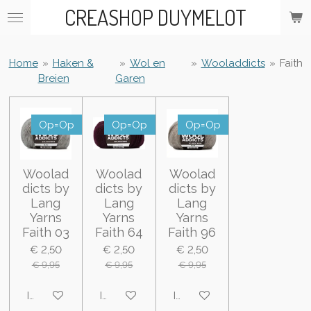
CREASHOP DUYMELOT
Ga
direct
naar
de
Home
»
Haken &
»
Wol en
»
Wooladdicts
»
Faith
hoofdinhoud
Breien
Garen
Op=Op
Op=Op
Op=Op
Woolad
Woolad
Woolad
dicts by
dicts by
dicts by
Lang
Lang
Lang
Yarns
Yarns
Yarns
Faith 03
Faith 64
Faith 96
€ 2,50
€ 2,50
€ 2,50
€ 9,95
€ 9,95
€ 9,95
In winkelwagen
In winkelwagen
In winkelwagen