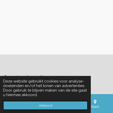
Delen
Deel
Share
Delen
Deze website gebruikt cookies voor analyse-
© 2019 Creashop Duymelot.
doeleinden en/of het tonen van advertenties.
Door gebruik te blijven maken van de site gaat
u hiermee akkoord.
Akkoord
E-mailadres
Telefoonnummer
Kaart