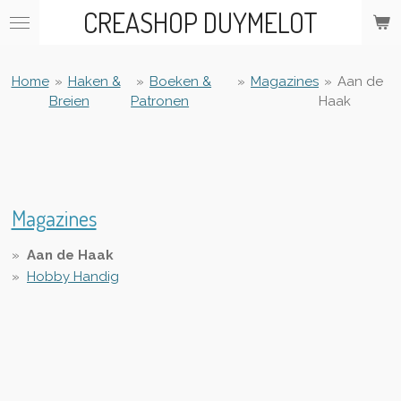
CREASHOP DUYMELOT
Ga
direct
naar
de
Home
»
Haken &
»
Boeken &
»
Magazines
»
Aan de
hoofdinhoud
Breien
Patronen
Haak
Magazines
Aan de Haak
Hobby Handig