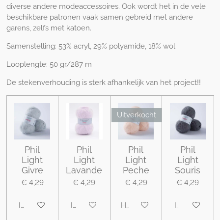
diverse andere modeaccessoires. Ook wordt het in de vele
beschikbare patronen vaak samen gebreid met andere
garens, zelfs met katoen.
Samenstelling: 53% acryl, 29% polyamide, 18% wol
Looplengte: 50 gr/287 m
De stekenverhouding is sterk afhankelijk van het project!!
Uitverkocht
Phil
Phil
Phil
Phil
Light
Light
Light
Light
Givre
Lavande
Peche
Souris
€ 4,29
€ 4,29
€ 4,29
€ 4,29
In winkelwagen
In winkelwagen
Houd mij op de hoogte
In winkelwa