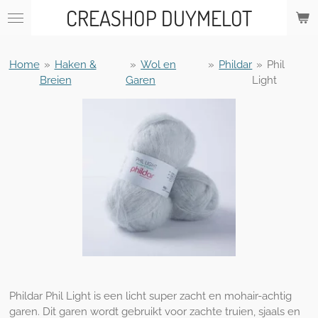
CREASHOP DUYMELOT
Ga
direct
naar
de
Home
»
Haken &
»
Wol en
»
Phildar
»
Phil
hoofdinhoud
Breien
Garen
Light
Phildar Phil Light is een licht super zacht en mohair-achtig
garen. Dit garen wordt gebruikt voor zachte truien, sjaals en