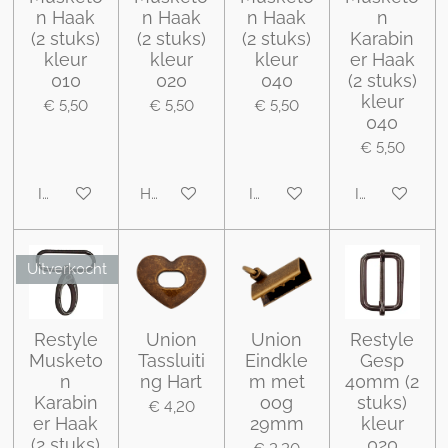
n Haak
n Haak
n Haak
n
(2 stuks)
(2 stuks)
(2 stuks)
Karabin
kleur
kleur
kleur
er Haak
010
020
040
(2 stuks)
kleur
€ 5,50
€ 5,50
€ 5,50
040
€ 5,50
In winkelwagen
Houd mij op de hoogte
In winkelwagen
In winkelwa
Uitverkocht
Restyle
Union
Union
Restyle
Musketo
Tassluiti
Eindkle
Gesp
n
ng Hart
m met
40mm (2
Karabin
oog
stuks)
€ 4,20
er Haak
29mm
kleur
(2 stuks)
020