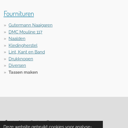
Fournituren
Gutermann Naaigaren
DMC Mouline 117
Naalden
Kledingherstel
Lint, Kant en Band
Drukknopen
Diversen
Tassen maken
Delen
Deel
Share
Delen
Deze website gebruikt cookies voor analyse-