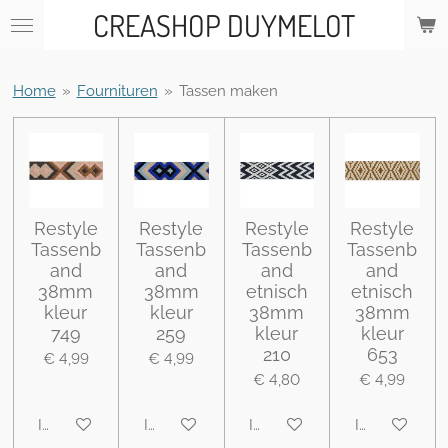
CREASHOP DUYMELOT
Ga
direct
naar
de
Home
»
Fournituren
»
Tassen maken
hoofdinhoud
Restyle
Restyle
Restyle
Restyle
Tassenb
Tassenb
Tassenb
Tassenb
and
and
and
and
38mm
38mm
etnisch
etnisch
kleur
kleur
38mm
38mm
749
259
kleur
kleur
210
653
€ 4,99
€ 4,99
€ 4,80
€ 4,99
In winkelwagen
In winkelwagen
In winkelwagen
In winkelwa