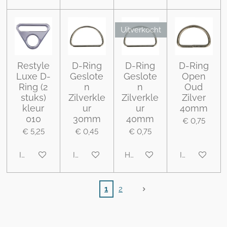
Uitverkocht
Restyle
D-Ring
D-Ring
D-Ring
Luxe D-
Geslote
Geslote
Open
Ring (2
n
n
Oud
stuks)
Zilverkle
Zilverkle
Zilver
kleur
ur
ur
40mm
010
30mm
40mm
€ 0,75
€ 5,25
€ 0,45
€ 0,75
In winkelwagen
In winkelwagen
Houd mij op de hoogte
In winkelwa
1
2