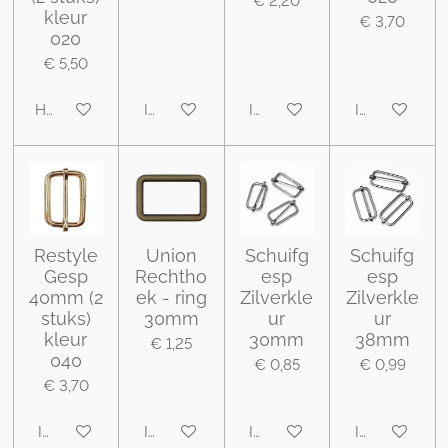
€ 2,20
kleur
€ 3,70
020
€ 5,50
Houd mij op de hoogte
In winkelwagen
In winkelwagen
In winkelwa
Restyle
Union
Schuifg
Schuifg
Gesp
Rechtho
esp
esp
40mm (2
ek - ring
Zilverkle
Zilverkle
stuks)
30mm
ur
ur
kleur
30mm
38mm
€ 1,25
040
€ 0,85
€ 0,99
€ 3,70
In winkelwagen
In winkelwagen
In winkelwagen
In winkelwa