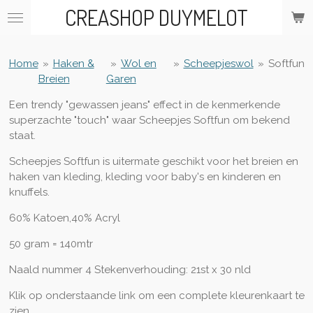
CREASHOP DUYMELOT
Ga
direct
naar
de
Home
»
Haken &
»
Wol en
»
Scheepjeswol
»
Softfun
hoofdinhoud
Breien
Garen
Een trendy "gewassen jeans" effect in de kenmerkende
superzachte "touch" waar Scheepjes Softfun om bekend
staat.
Scheepjes Softfun is uitermate geschikt voor het breien en
haken van kleding, kleding voor baby's en kinderen en
knuffels.
60% Katoen,40% Acryl
50 gram = 140mtr
Naald nummer 4 Stekenverhouding: 21st x 30 nld
Klik op onderstaande link om een complete kleurenkaart te
zien.