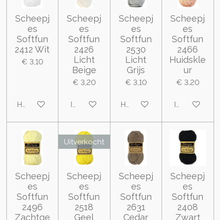
Scheepj
Scheepj
Scheepj
Scheepj
es
es
es
es
Softfun
Softfun
Softfun
Softfun
2412 Wit
2426
2530
2466
Licht
Licht
Huidskle
€ 3,10
Beige
Grijs
ur
€ 3,20
€ 3,10
€ 3,20
Houd mij op de hoogte
In winkelwagen
Houd mij op de hoogte
In winkelwa
Uitverkocht
Scheepj
Scheepj
Scheepj
Scheepj
es
es
es
es
Softfun
Softfun
Softfun
Softfun
2496
2518
2631
2408
Zachtge
Geel
Cedar
Zwart