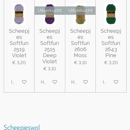
Uitverkocht
Uitverkocht
Scheepj
Scheepj
Scheepj
Scheepj
es
es
es
es
Softfun
Softfun
Softfun
Softfun
2519
2515
2606
2643
Violet
Deep
Moss
Pine
Violet
€ 3,20
€ 3,10
€ 3,20
€ 3,10
In winkelwagen
Houd mij op de hoogte
Houd mij op de hoogte
In winkelwa
Scheepjeswol