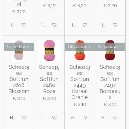
el
€ 3,10
€ 3,20
€ 3,20
€ 3,20
In winkelwagen
Houd mij op de hoogte
In winkelwagen
In winkelwa
Uitverkocht
Uitverkocht
Uitverkocht
Scheepj
Scheepj
Scheepj
Scheepj
es
es
es
es
Softfun
Softfun
Softfun
Softfun
2618
2480
2449
2492
Blossom
Roze
Koraal
Bordeau
Oranje
x
€ 3,10
€ 3,20
€ 3,10
€ 3,10
Houd mij op de hoogte
In winkelwagen
Houd mij op de hoogte
Houd mij op 