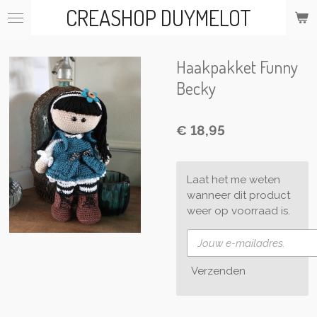
CREASHOP DUYMELOT
Ga
direct
naar
de
Haakpakket Funny
hoofdinhoud
Becky
€ 18,95
Laat het me weten
wanneer dit product
weer op voorraad is.
Verzenden