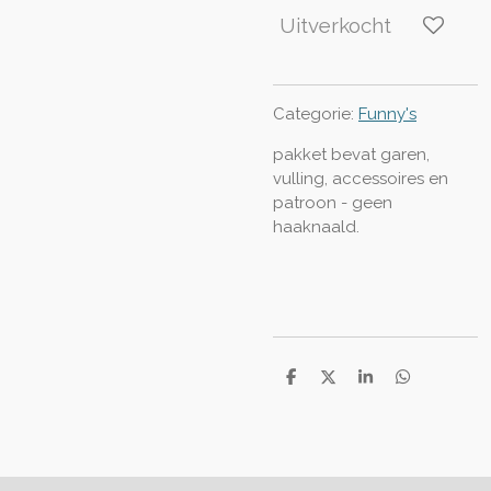
Uitverkocht
Categorie:
Funny's
pakket bevat garen,
vulling, accessoires en
patroon - geen
haaknaald.
D
D
S
D
e
e
h
e
l
e
a
l
e
l
r
e
n
e
n