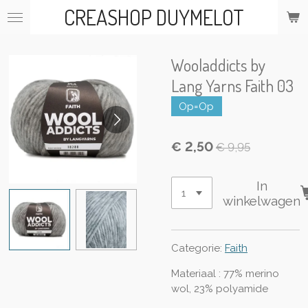
CREASHOP DUYMELOT
Ga
direct
naar
de
Wooladdicts by
hoofdinhoud
Lang Yarns Faith 03
Op=Op
€ 2,50
€ 9,95
In
winkelwagen
Categorie:
Faith
Materiaal : 77% merino
wol, 23% polyamide