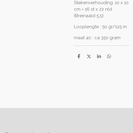
Stekenverhouding: 10 x 10
cm = 16 st x 22 nld
(Breinaald 5,5)
Looplengte : 50 gr/125 m
maat 40 : ca 350 gram
D
D
S
D
e
e
h
e
l
e
a
l
e
l
r
e
n
e
n