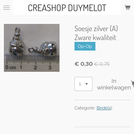
CREASHOP DUYMELOT
Ga
direct
naar
de
Soesje zilver (A)
hoofdinhoud
Zware kwaliteit
Op=Op
€ 0,30
€ 0,75
In
winkelwagen
Categorie:
Bedels
)