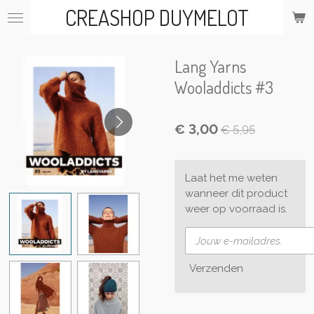
CREASHOP DUYMELOT
Ga
direct
naar
de
Lang Yarns
hoofdinhoud
Wooladdicts #3
€ 3,00
€ 5,95
Laat het me weten
wanneer dit product
weer op voorraad is.
Verzenden