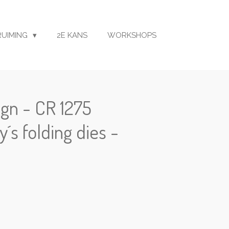
RUIMING
2E KANS
WORKSHOPS
gn - CR 1275
y´s folding dies -