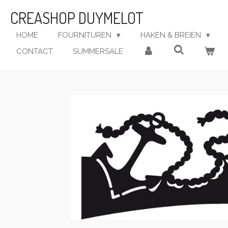
Ga
CREASHOP DUYMELOT
direct
naar
HOME
FOURNITUREN
HAKEN & BREIEN
de
CONTACT
SUMMERSALE
hoofdinhoud