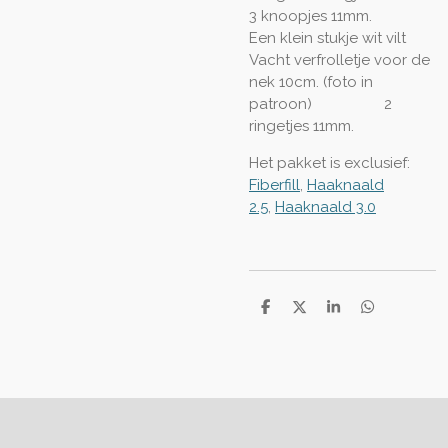
3 knoopjes 11mm.
Een klein stukje wit vilt
Vacht verfrolletje voor de
nek 10cm. (foto in
patroon) 2
ringetjes 11mm.
Het pakket is exclusief:
Fiberfill
,
Haaknaald
2.5
,
Haaknaald 3.0
D
D
S
D
e
e
h
e
l
e
a
l
e
l
r
e
n
e
n