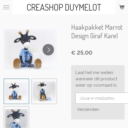
CREASHOP DUYMELOT
Ga
direct
naar
de
Haakpakket Marrot
hoofdinhoud
Design Giraf Karel
€ 25,00
Laat het me weten
wanneer dit product
weer op voorraad is.
Verzenden