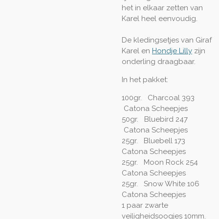
het in elkaar zetten van
Karel heel eenvoudig.
De kledingsetjes van Giraf
Karel en
Hondje Lilly
zijn
onderling draagbaar.
In het pakket:
100gr. Charcoal 393
Catona Scheepjes
50gr. Bluebird 247
Catona Scheepjes
25gr. Bluebell 173
Catona Scheepjes
25gr. Moon Rock 254
Catona Scheepjes
25gr. Snow White 106
Catona Scheepjes
1 paar zwarte
veiligheidsoogjes 10mm.