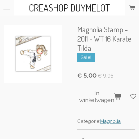
CREASHOP DUYMELOT
Ga
direct
naar
de
Magnolia Stamp -
hoofdinhoud
2011 - WT 16 Karate
Tilda
Sale!
€ 5,00
€ 9,95
In
winkelwagen
Categorie:
Magnolia