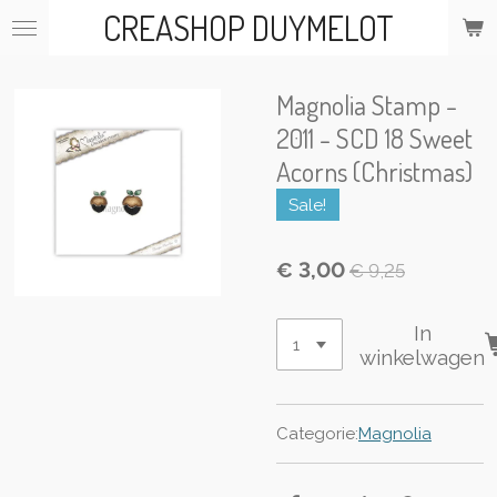
CREASHOP DUYMELOT
Ga
direct
naar
de
Magnolia Stamp -
hoofdinhoud
2011 - SCD 18 Sweet
Acorns (Christmas)
Sale!
€ 3,00
€ 9,25
In
winkelwagen
Categorie:
Magnolia