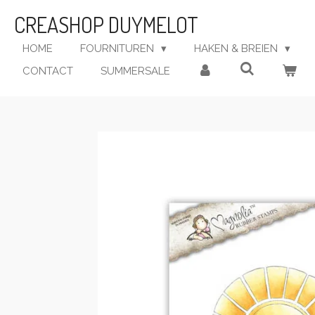
Ga
CREASHOP DUYMELOT
direct
naar
HOME
FOURNITUREN
HAKEN & BREIEN
de
CONTACT
SUMMERSALE
hoofdinhoud