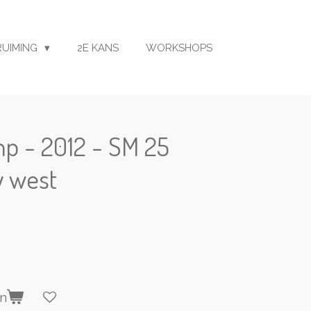
RUIMING
2E KANS
WORKSHOPS
p - 2012 - SM 25
y west
en