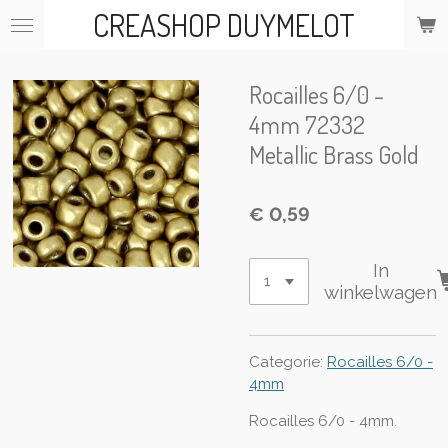
CREASHOP DUYMELOT
Ga
direct
naar
de
Rocailles 6/0 -
hoofdinhoud
4mm 72332
Metallic Brass Gold
€ 0,59
In
winkelwagen
Categorie:
Rocailles 6/0 -
4mm
Rocailles 6/0 - 4mm.