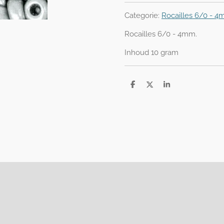
Categorie:
Rocailles 6/0 - 
Rocailles 6/0 - 4mm.
Inhoud 10 gram
D
D
S
e
e
h
l
e
a
e
l
r
n
e