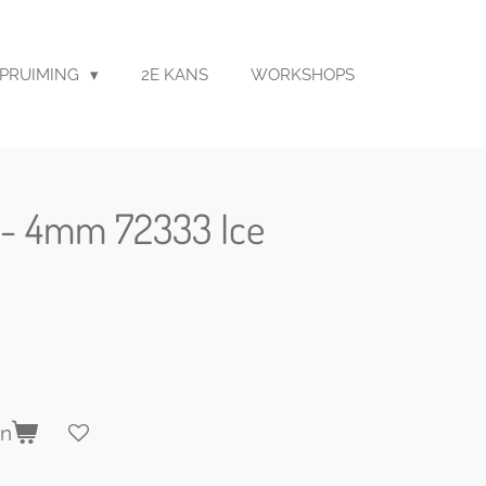
PRUIMING
2E KANS
WORKSHOPS
 - 4mm 72333 Ice
en