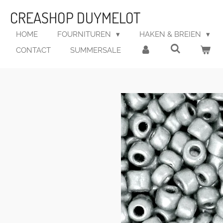
Ga
CREASHOP DUYMELOT
direct
naar
HOME
FOURNITUREN
HAKEN & BREIEN
de
CONTACT
SUMMERSALE
hoofdinhoud