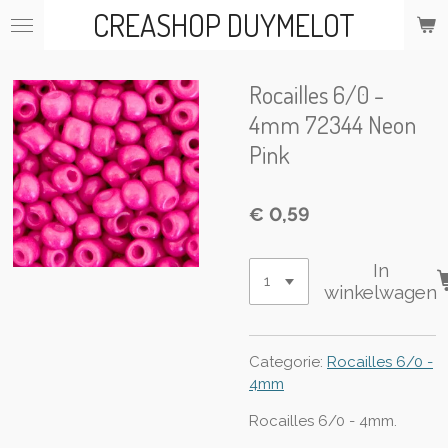
CREASHOP DUYMELOT
Ga
direct
naar
de
Rocailles 6/0 -
hoofdinhoud
4mm 72344 Neon
Pink
€ 0,59
In
winkelwagen
Categorie:
Rocailles 6/0 -
4mm
Rocailles 6/0 - 4mm.