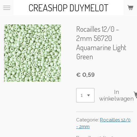
CREASHOP DUYMELOT
Ga
direct
naar
de
Rocailles 12/0 -
hoofdinhoud
2mm 56720
Aquamarine Light
Green
€ 0,59
In
winkelwagen
Categorie:
Rocailles 12/0
- 2mm