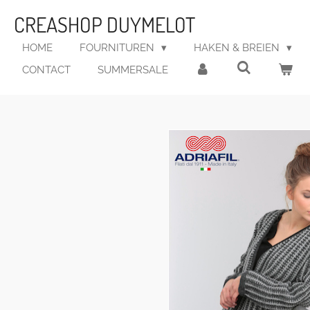
Ga
CREASHOP DUYMELOT
direct
naar
HOME
FOURNITUREN
HAKEN & BREIEN
de
CONTACT
SUMMERSALE
hoofdinhoud