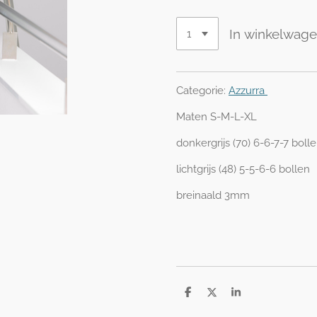
In winkelwag
Categorie:
Azzurra
Maten S-M-L-XL
donkergrijs (70) 6-6-7-7 boll
lichtgrijs (48) 5-5-6-6 bollen
breinaald 3mm
D
D
S
e
e
h