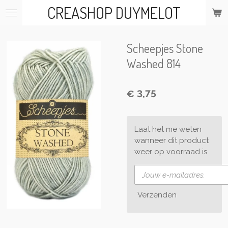
CREASHOP DUYMELOT
Ga
direct
naar
de
Scheepjes Stone
hoofdinhoud
Washed 814
€ 3,75
Laat het me weten
wanneer dit product
weer op voorraad is.
Verzenden