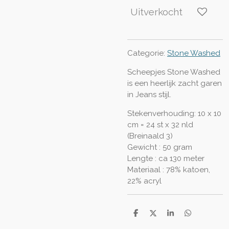
Uitverkocht
Categorie:
Stone Washed
Scheepjes Stone Washed
is een heerlijk zacht garen
in Jeans stijl.
Stekenverhouding: 10 x 10
cm = 24 st x 32 nld
(Breinaald 3)
Gewicht : 50 gram
Lengte : ca 130 meter
Materiaal : 78% katoen,
22% acryl
D
D
S
D
e
e
h
e