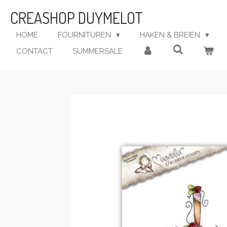
Ga
CREASHOP DUYMELOT
direct
naar
HOME
FOURNITUREN
HAKEN & BREIEN
de
CONTACT
SUMMERSALE
hoofdinhoud