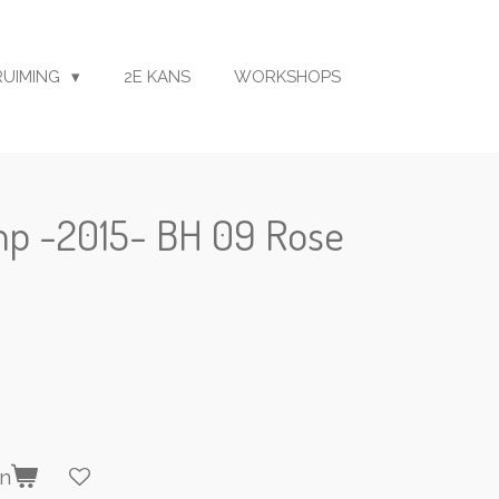
RUIMING
2E KANS
WORKSHOPS
mp -2015- BH 09 Rose
en