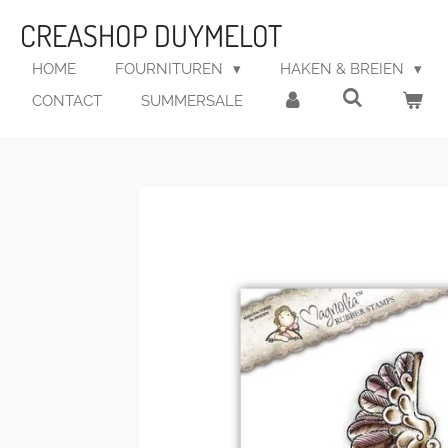
Ga
CREASHOP DUYMELOT
direct
naar
HOME
FOURNITUREN
HAKEN & BREIEN
de
CONTACT
SUMMERSALE
hoofdinhoud