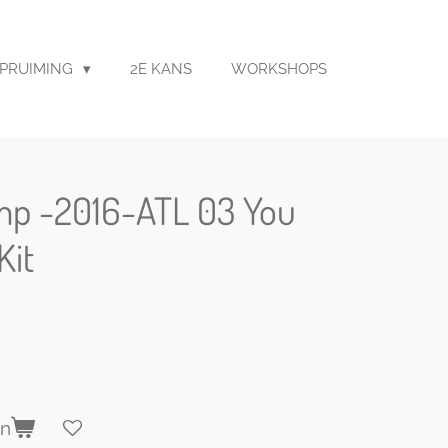
PRUIMING
2E KANS
WORKSHOPS
mp -2016-ATL 03 You
Kit
en