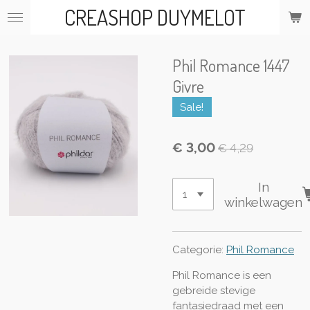
CREASHOP DUYMELOT
Ga
direct
naar
de
Phil Romance 1447
hoofdinhoud
Givre
Sale!
€ 3,00
€ 4,29
In
winkelwagen
Categorie:
Phil Romance
Phil Romance is een
gebreide stevige
fantasiedraad met een