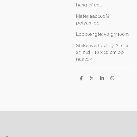
harig effect.
Materiaal: 100%
polyamide
Looplengte: 50 gr/100m
Stekenverhoding: 21 st x
29 nld = 10 x 10 cm op
naald 4
D
D
S
D
e
e
h
e
l
e
a
l
e
l
r
e
n
e
n