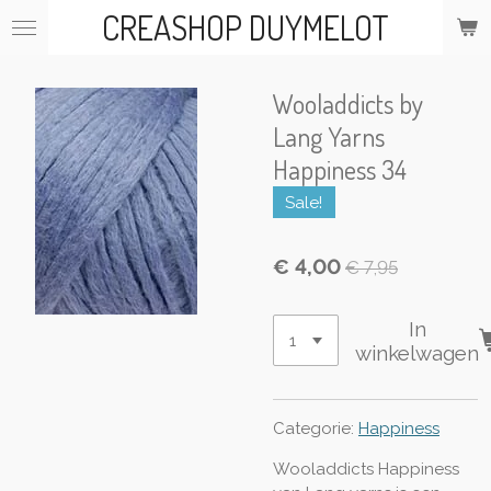
CREASHOP DUYMELOT
Ga
direct
naar
de
Wooladdicts by
hoofdinhoud
Lang Yarns
Happiness 34
Sale!
€ 4,00
€ 7,95
In
winkelwagen
Categorie:
Happiness
Wooladdicts Happiness