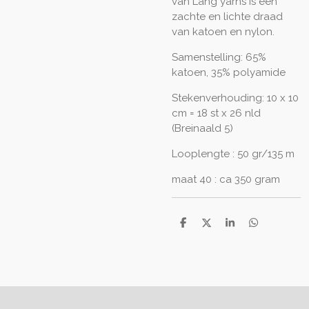
van Lang yarns is een
zachte en lichte draad
van katoen en nylon.
Samenstelling: 65%
katoen, 35% polyamide
Stekenverhouding: 10 x 10
cm = 18 st x 26 nld
(Breinaald 5)
Looplengte : 50 gr/135 m
maat 40 : ca 350 gram
D
D
S
D
e
e
h
e
l
e
a
l
e
l
r
e
n
e
n