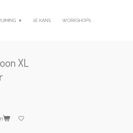
RUIMING
2E KANS
WORKSHOPS
oon XL
r
en