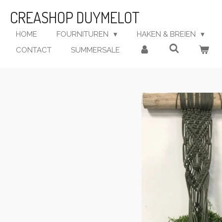
Ga
CREASHOP DUYMELOT
direct
naar
HOME
FOURNITUREN
HAKEN & BREIEN
de
CONTACT
SUMMERSALE
hoofdinhoud