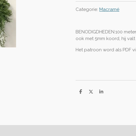
Categorie:
Macramé
BENODIGDHEDEN:100 meter k
ook met 5mm koord, hij valt 
Het patroon word als PDF vi
D
D
S
e
e
h
l
e
a
e
l
r
n
e