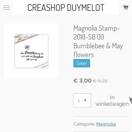
CREASHOP DUYMELOT
Ga
direct
naar
de
Magnolia Stamp-
hoofdinhoud
2018-SB 09
Bumblebee & May
flowers
Sale!
€ 3,00
€ 8,25
In
winkelwagen
Categorie:
Magnolia