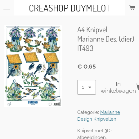
CREASHOP DUYMELOT
Ga
direct
naar
de
A4 Knipvel
hoofdinhoud
Marianne Des. (dier)
IT493
€ 0,65
In
winkelwagen
Categorie:
Marianne
Design Knipvellen
Knipvel met 3D-
afbeeldingen.