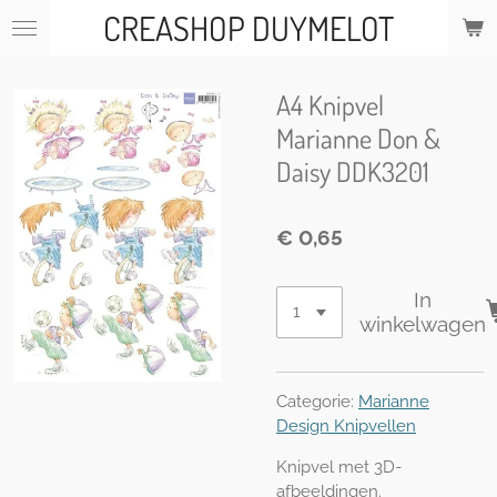
CREASHOP DUYMELOT
Ga
direct
naar
de
A4 Knipvel
hoofdinhoud
Marianne Don &
Daisy DDK3201
€ 0,65
In
winkelwagen
Categorie:
Marianne
Design Knipvellen
Knipvel met 3D-
afbeeldingen.