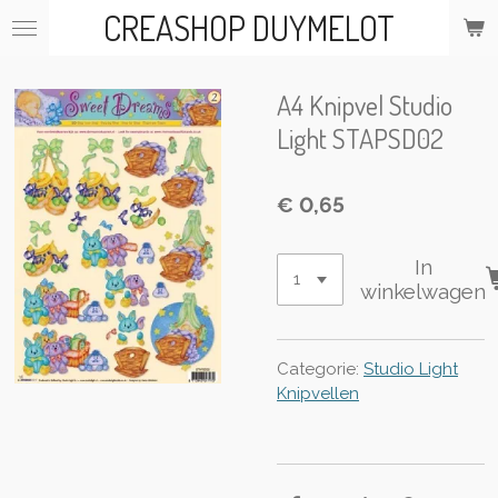
CREASHOP DUYMELOT
Ga
direct
naar
de
A4 Knipvel Studio
hoofdinhoud
Light STAPSD02
€ 0,65
In
winkelwagen
Categorie:
Studio Light
Knipvellen