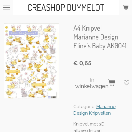
CREASHOP DUYMELOT
Ga
direct
naar
de
A4 Knipvel
hoofdinhoud
Marianne Design
Eline's Baby AK0041
€ 0,65
In
winkelwagen
Categorie:
Marianne
Design Knipvellen
Knipvel met 3D-
afbeeldingen.