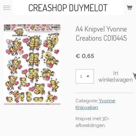
CREASHOP DUYMELOT
Ga
direct
naar
de
A4 Knipvel Yvonne
hoofdinhoud
Creations CD10445
€ 0,65
In
winkelwagen
Categorie:
Yvonne
Knipvellen
Knipvel met 3D-
afbeeldingen.