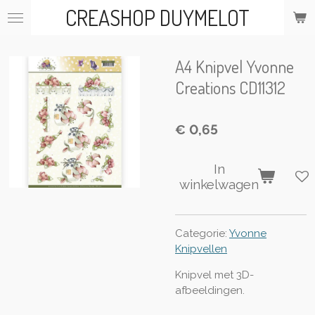
CREASHOP DUYMELOT
Ga
direct
naar
de
A4 Knipvel Yvonne
hoofdinhoud
Creations CD11312
€ 0,65
In
winkelwagen
Categorie:
Yvonne
Knipvellen
Knipvel met 3D-
afbeeldingen.