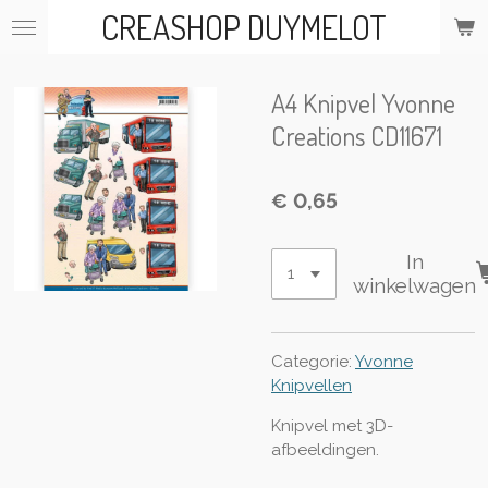
CREASHOP DUYMELOT
Ga
direct
naar
de
A4 Knipvel Yvonne
hoofdinhoud
Creations CD11671
€ 0,65
In
winkelwagen
Categorie:
Yvonne
Knipvellen
Knipvel met 3D-
afbeeldingen.