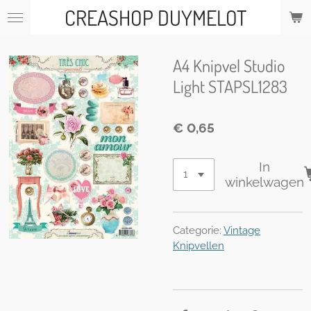
CREASHOP DUYMELOT
Ga
direct
naar
de
A4 Knipvel Studio
hoofdinhoud
Light STAPSL1283
€ 0,65
In
winkelwagen
Categorie:
Vintage
Knipvellen