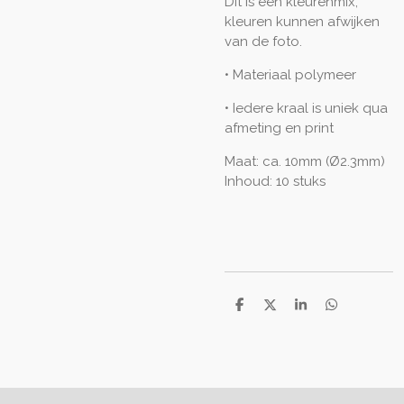
Dit is een kleurenmix,
kleuren kunnen afwijken
van de foto.
• Materiaal polymeer
• Iedere kraal is uniek qua
afmeting en print
Maat: ca. 10mm (Ø2.3mm)
Inhoud: 10 stuks
D
D
S
D
e
e
h
e
l
e
a
l
e
l
r
e
n
e
n