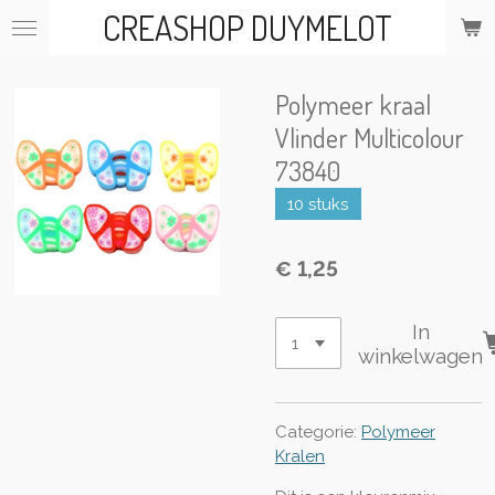
CREASHOP DUYMELOT
Ga
direct
naar
de
Polymeer kraal
hoofdinhoud
Vlinder Multicolour
73840
10 stuks
€ 1,25
In
winkelwagen
Categorie:
Polymeer
Kralen