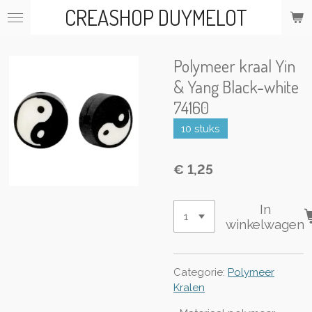
CREASHOP DUYMELOT
Ga
direct
naar
de
Polymeer kraal Yin
hoofdinhoud
& Yang Black-white
74160
10 stuks
€ 1,25
In
winkelwagen
Categorie:
Polymeer
Kralen