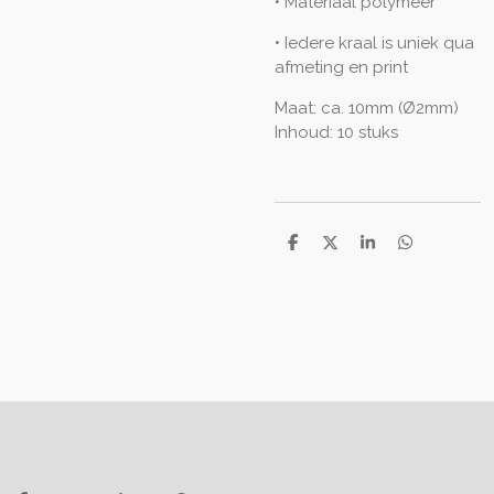
• Materiaal polymeer
• Iedere kraal is uniek qua
afmeting en print
Maat: ca. 10mm (Ø2mm)
Inhoud: 10 stuks
D
D
S
D
e
e
h
e
l
e
a
l
e
l
r
e
n
e
n