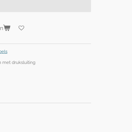
en
bels
 met druksluiting