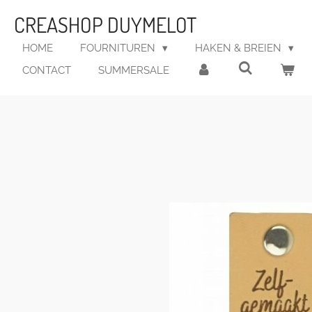
Ga
CREASHOP DUYMELOT
direct
naar
HOME
FOURNITUREN
HAKEN & BREIEN
de
CONTACT
SUMMERSALE
hoofdinhoud