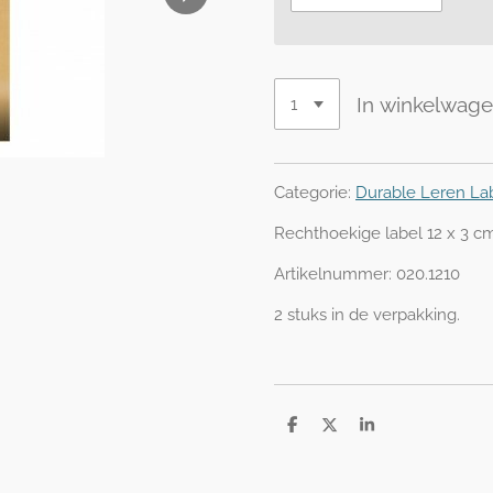
In winkelwag
Categorie:
Durable Leren La
Rechthoekige label 12 x 3 cm
Artikelnummer: 020.1210
2 stuks in de verpakking.
D
D
S
e
e
h
l
e
a
e
l
r