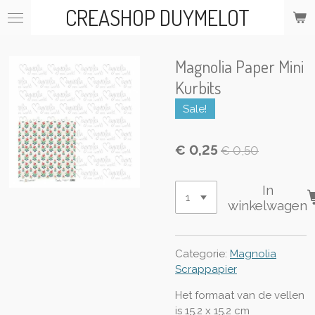
CREASHOP DUYMELOT
Ga
direct
naar
de
Magnolia Paper Mini
hoofdinhoud
Kurbits
Sale!
€ 0,25
€ 0,50
In
winkelwagen
Categorie:
Magnolia
Scrappapier
Het formaat van de vellen
is 15.2 x 15.2 cm