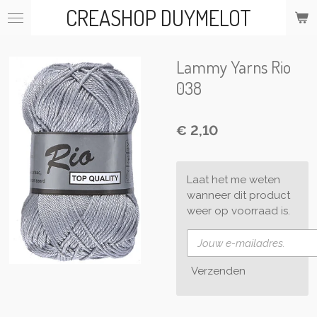
CREASHOP DUYMELOT
Ga
direct
naar
de
Lammy Yarns Rio
hoofdinhoud
038
€ 2,10
Laat het me weten
wanneer dit product
weer op voorraad is.
Verzenden