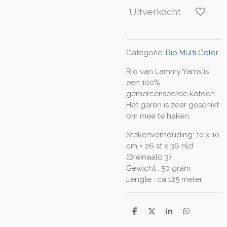
Uitverkocht
Categorie:
Rio Multi Color
Rio van Lammy Yarns is
een 100%
gemerceriseerde katoen.
Het garen is zeer geschikt
om mee te haken.
Stekenverhouding: 10 x 10
cm = 26 st x 36 nld
(Breinaald 3)
Gewicht : 50 gram
Lengte : ca 125 meter
D
D
S
D
e
e
h
e