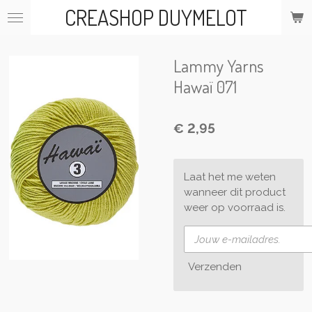
CREASHOP DUYMELOT
Ga
direct
naar
de
Lammy Yarns
hoofdinhoud
Hawaï 071
€ 2,95
Laat het me weten
wanneer dit product
weer op voorraad is.
Verzenden