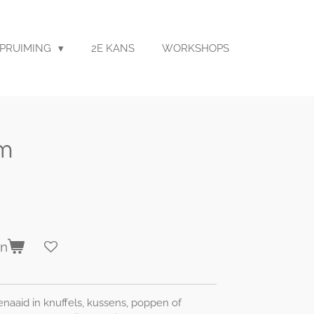
PRUIMING
2E KANS
WORKSHOPS
m
en
aaid in knuffels, kussens, poppen of