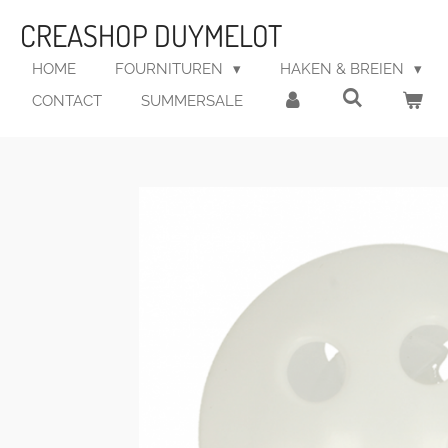
Ga
CREASHOP DUYMELOT
direct
naar
HOME
FOURNITUREN
HAKEN & BREIEN
de
CONTACT
SUMMERSALE
hoofdinhoud