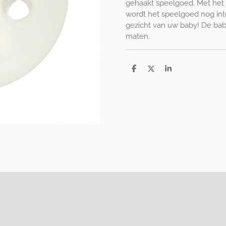
gehaakt speelgoed. Met het 
wordt het speelgoed nog int
gezicht van uw baby! De baby
maten.
D
D
S
e
e
h
l
e
a
e
l
r
n
e