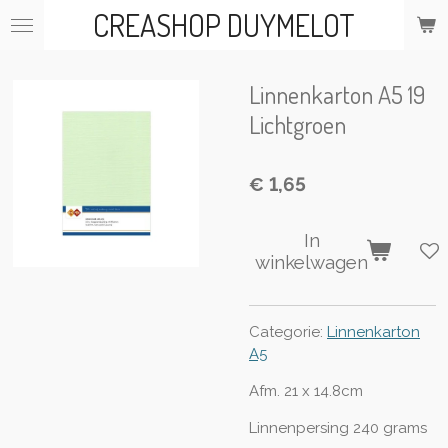
CREASHOP DUYMELOT
Ga
direct
naar
de
Linnenkarton A5 19
hoofdinhoud
Lichtgroen
€ 1,65
In
winkelwagen
Categorie:
Linnenkarton
A5
Afm. 21 x 14.8cm
Linnenpersing 240 grams