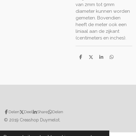
van 2mm tot 9mm
diameter kunnen worden
gemeten. Bovendien
heeft de meter ook een
liniaal aan de zijkant
(centimeters en inches).
D
D
S
D
e
e
h
e
l
e
a
l
e
l
r
e
n
e
n
Delen
Deel
Share
Delen
© 2019 Creashop Duymelot.