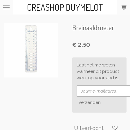
CREASHOP DUYMELOT
Ga
direct
naar
de
Breinaaldmeter
hoofdinhoud
€ 2,50
Laat het me weten
wanneer dit product
weer op voorraad is.
Verzenden
Uitverkocht