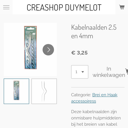
CREASHOP DUYMELOT
Ga
direct
naar
de
Kabelnaalden 2.5
hoofdinhoud
en 4mm
€ 3,25
In
winkelwagen
Categorie:
Brei en Haak
accessoiress
Deze kabelnaalden zijn
onmisbare hulpmiddelen
bij het breien van kabel