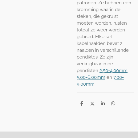
patronen. Ze hebben een
kromming waarin de
steken, die gekruist
moeten worden, rusten
totdat ze weer worden
gebreid. Elke set
kabelnaalden bevat 2
naalden in verschillende
pendiktes. Ze zijn
verkrijgbaar in de
pendikten
2.50-4.00mm
,
5.00-6.00mm
en
7.00-
9.00mm
.
D
D
S
D
e
e
h
e
l
e
a
l
e
l
r
e
n
e
n