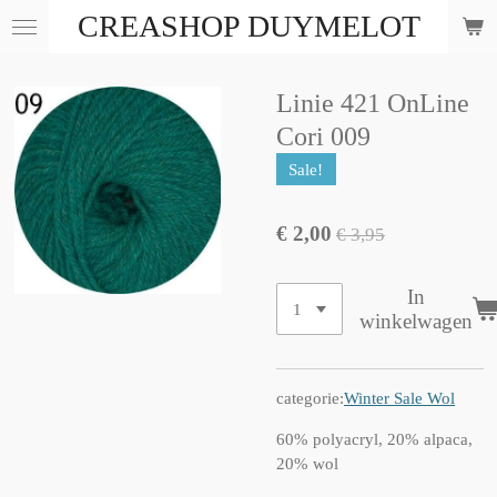
CREASHOP DUYMELOT
Ga
direct
naar
de
Linie 421 OnLine
hoofdinhoud
Cori 009
Sale!
€ 2,00
€ 3,95
In
winkelwagen
categorie:
Winter Sale Wol
60% polyacryl, 20% alpaca,
20% wol