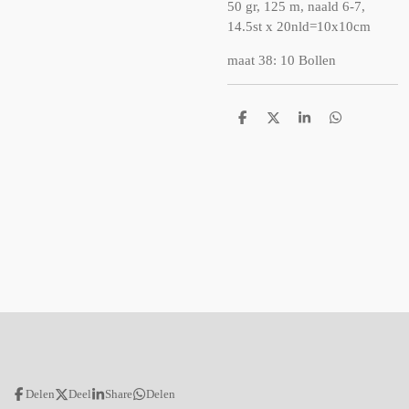
50 gr, 125 m, naald 6-7,
14.5st x 20nld=10x10cm
maat 38: 10 Bollen
D
D
S
D
e
e
h
e
l
e
a
l
e
l
r
e
n
e
n
Delen
Deel
Share
Delen