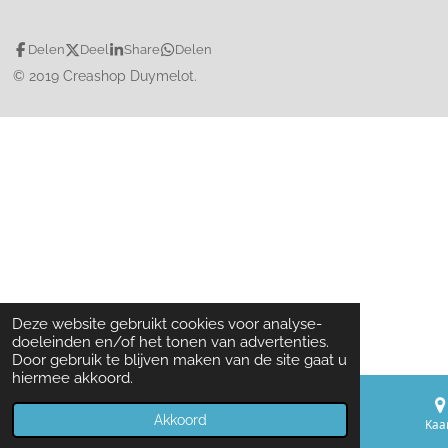
Delen
Deel
Share
Delen
© 2019 Creashop Duymelot.
Deze website gebruikt cookies voor analyse-
doeleinden en/of het tonen van advertenties.
Door gebruik te blijven maken van de site gaat u
hiermee akkoord.
Akkoord
E-mailadres
Telefoonnummer
Kaa