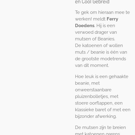
en Cool Gebreid
Te gek om hieraan mee te
werken! meldt
Ferry
Doedens
. Hij is een
verwoed drager van
mutsen of Beanies.
De katoenen of wollen
muts / beanie is één van
de grootste modetrends
van dit moment.
Hoe leuk is een gehaakte
beanie, met
onweerstaanbare
pluizenbolletjes, met
stoere oorflappen, een
klassieke baret of met een
bijzonder afwerking.
De mutsen zijn te breien
met katoenen garens