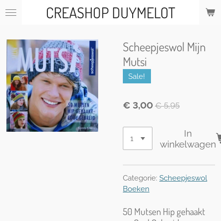
CREASHOP DUYMELOT
Ga
direct
naar
de
Scheepjeswol Mijn
hoofdinhoud
Mutsi
Sale!
€ 3,00
€ 5,95
In
winkelwagen
Categorie:
Scheepjeswol
Boeken
50 Mutsen Hip gehaakt