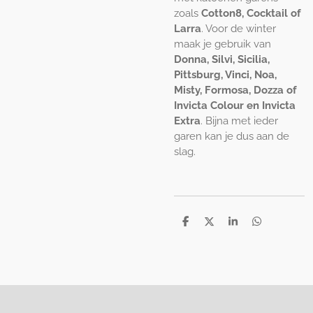
zoals
Cotton8, Cocktail of
Larra
. Voor de winter
maak je gebruik van
Donna, Silvi, Sicilia,
Pittsburg, Vinci, Noa,
Misty, Formosa, Dozza of
Invicta Colour en Invicta
Extra
. Bijna met ieder
garen kan je dus aan de
slag.
D
D
S
D
e
e
h
e
l
e
a
l
e
l
r
e
n
e
n